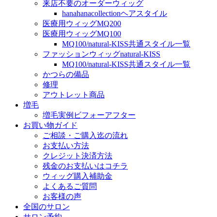
来店不要のオーダーウィッグ
hanahanacollectionヘアスタイル
医療用ウィッグMQ200
医療用ウィッグMQ100
MQ100/natural-KISS共通スタイル一覧
ファッションウィッグnatural-KISS
MQ100/natural-KISS共通スタイル一覧
かつらの備品
修理
アウトレット商品
増毛
増毛実例ビフォーアフター
お買い物ガイド
ご相談・ご購入迄の流れ
お支払い方法
クレジット決済方法
残金のお支払いはコチラ
ウィッグ購入補助金
よくあるご質問
お客様の声
全国のサロン
サロン予約