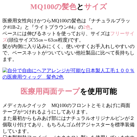
MQ100の髪色
と
サイズ
医療用女性向けかつらMQ100の髪色は『ナチュラルブラッ
ク#1B-2』と『ライトブラウン#4』の
2色
。
ベースには伸びるネットを使っており、サイズは
フリーサイ
ズ
(頭位サイズ55㎝～63㎝程度)です。
髪が内側に入り込みにくく、使いやすくお手入れしやすいの
で、ベースネットがついていない他社製品に比べて長持ちし
ます。
医療用両面テープ
を使用可能
メディカルクイック MQ100のフロントとモミあげに両面
テープがつけれるようにしてあります。
また最初からもみあげ部にはナチュラルオリジナルピンが２
個取り付けてあり、もちろんゴム付アジャスターを標準装備
しています。