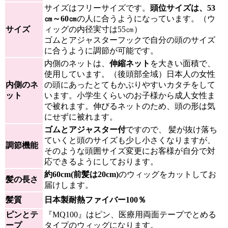
サイズはフリーサイズです。
頭位サイズは、53
㎝～60㎝
の人に合うようになっています。（ウ
サイズ
ィッグの内径実寸は55㎝）
ゴムとアジャスターフックで自分の頭のサイズ
に合うように調節が可能です。
内側のネットは、
伸縮ネット
を大きい面積で、
使用しています。（後頭部全域）日本人の女性
内側のネ
の頭にあったとてもかぶりやすいカタチをして
ット
います。小学生くらいのお子様から成人女性ま
で被れます。伸びるネットのため、頭の形は気
にせずに被れます。
ゴムとアジャスター付
ですので、 髪が抜け落ち
ていくと頭のサイズも少し小さくなりますが、
調節機能
そのような頭囲サイズ変更にお客様が自分で対
応できるようにしております。
約60cm(前髪は20cm)
のウィッグをカットしてお
髪の長さ
届けします。
髪質
日本製耐熱ファイバー100％
ピンとテ
『MQ100』はピン、医療用両面テープでとめる
ープ
タイプのウィッグになります。