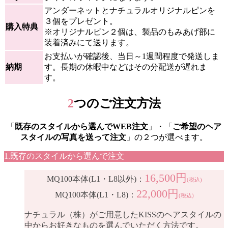
アンダーネットとナチュラルオリジナルピンを
３個をプレゼント。
購入特典
※オリジナルピン２個は、製品のもみあげ部に
装着済みにて送ります。
お支払いが確認後、当日～1週間程度で発送しま
納期
す。長期の休暇中などはその分配送が遅れま
す。
2
つのご注文方法
「
既存のスタイルから選んでWEB注文
」・「
ご希望のヘア
スタイルの写真を送って注文
」の２つが選べます。
1.既存のスタイルから選んで注文
16,500円
MQ100本体(L1・L8以外)：
(税込)
22,000円
MQ100本体(L1・L8)：
(税込)
ナチュラル（株）がご用意したKISSのヘアスタイルの
中からお好きなものを選んでいただく方法です。