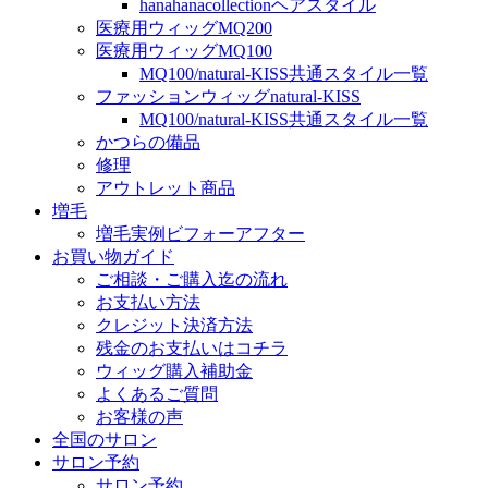
hanahanacollectionヘアスタイル
医療用ウィッグMQ200
医療用ウィッグMQ100
MQ100/natural-KISS共通スタイル一覧
ファッションウィッグnatural-KISS
MQ100/natural-KISS共通スタイル一覧
かつらの備品
修理
アウトレット商品
増毛
増毛実例ビフォーアフター
お買い物ガイド
ご相談・ご購入迄の流れ
お支払い方法
クレジット決済方法
残金のお支払いはコチラ
ウィッグ購入補助金
よくあるご質問
お客様の声
全国のサロン
サロン予約
サロン予約