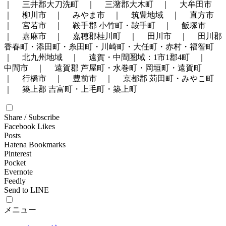
｜ 三井郡大刀洗町 ｜ 三潴郡大木町 ｜ 大牟田市
｜ 柳川市 ｜ みやま市 ｜ 筑豊地域 ｜ 直方市
｜ 宮若市 ｜ 鞍手郡 小竹町・鞍手町 ｜ 飯塚市
｜ 嘉麻市 ｜ 嘉穂郡桂川町 ｜ 田川市 ｜ 田川郡
香春町・添田町・糸田町・川崎町・大任町・赤村・福智町
｜ 北九州地域 ｜ 遠賀・中間圏域：1市1郡4町 ｜
中間市 ｜ 遠賀郡 芦屋町・水巻町・岡垣町・遠賀町
｜ 行橋市 ｜ 豊前市 ｜ 京都郡 苅田町・みやこ町
｜ 築上郡 吉富町・上毛町・築上町
Share / Subscribe
Facebook Likes
Posts
Hatena Bookmarks
Pinterest
Pocket
Evernote
Feedly
Send to LINE
メニュー