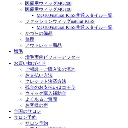
医療用ウィッグMQ200
医療用ウィッグMQ100
MQ100/natural-KISS共通スタイル一覧
ファッションウィッグnatural-KISS
MQ100/natural-KISS共通スタイル一覧
かつらの備品
修理
アウトレット商品
増毛
増毛実例ビフォーアフター
お買い物ガイド
ご相談・ご購入迄の流れ
お支払い方法
クレジット決済方法
残金のお支払いはコチラ
ウィッグ購入補助金
よくあるご質問
お客様の声
全国のサロン
サロン予約
サロン予約