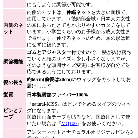
に合うように調節が可能です。
内側のネットは、
伸縮ネット
を大きい面積で、
使用しています。（後頭部全域）日本人の女性
内側のネ
の頭にあったとてもかぶりやすいカタチをして
ット
います。小学生くらいのお子様から成人女性ま
で被れます。伸びるネットのため、頭の形は気
にせずに被れます。
ゴムとアジャスター付
ですので、 髪が抜け落ち
ていくと頭のサイズも少し小さくなりますが、
調節機能
そのような頭囲サイズ変更にお客様が自分で対
応できるようにしております。
約60cm(前髪は20cm)
のウィッグをカットしてお
髪の長さ
届けします。
髪質
日本製耐熱ファイバー100％
『natural-KISS』はピンでとめるタイプのウィッ
ピンとテ
グになります。
ープ
医療用両面テープを貼るなど、医療用として使
いたい場合は『
MQ100
』をお使いください。
アンダーネットとナチュラルオリジナルピンを3