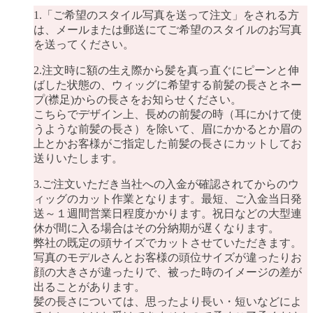
1.「ご希望のスタイル写真を送って注文」をされる方
は、メールまたは郵送にてご希望のスタイルのお写真
を送ってください。
2.注文時に額の生え際から髪を真っ直ぐにピーンと伸
ばした状態の、ウィッグに希望する前髪の長さとネー
プ(襟足)からの長さをお知らせください。
こちらでデザイン上、長めの前髪の時（耳にかけて使
うような前髪の長さ）を除いて、眉にかかるとか眉の
上とかお客様がご指定した前髪の長さにカットしてお
送りいたします。
3.ご注文いただき当社への入金が確認されてからのウ
ィッグのカット作業となります。最短、ご入金当日発
送～１週間営業日程度かかります。祝日などの大型連
休が間に入る場合はその分納期が遅くなります。
弊社の既定の頭サイズでカットさせていただきます。
写真のモデルさんとお客様の頭位サイズが違ったりお
顔の大きさが違ったりで、被った時のイメージの差が
出ることがあります。
髪の長さについては、思ったより長い・短いなどによ