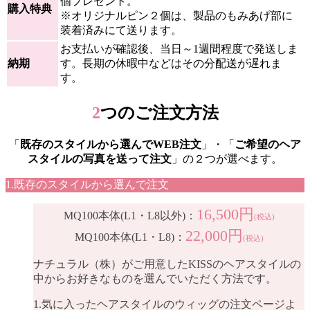
個プレゼント。
購入特典
※オリジナルピン２個は、製品のもみあげ部に
装着済みにて送ります。
お支払いが確認後、当日～1週間程度で発送しま
納期
す。長期の休暇中などはその分配送が遅れま
す。
2
つのご注文方法
「
既存のスタイルから選んでWEB注文
」・「
ご希望のヘア
スタイルの写真を送って注文
」の２つが選べます。
1.既存のスタイルから選んで注文
16,500円
MQ100本体(L1・L8以外)：
(税込)
22,000円
MQ100本体(L1・L8)：
(税込)
ナチュラル（株）がご用意したKISSのヘアスタイルの
中からお好きなものを選んでいただく方法です。
1.気に入ったヘアスタイルのウィッグの注文ページよ