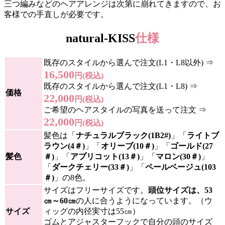
三つ編みなどのヘアアレンジは次第に崩れてきますので、お
客様での手直しが必要です。
natural-KISS
仕様
既存のスタイルから選んで注文(L1・L8以外) ⇒
16,500
円(税込)
既存のスタイルから選んで注文(L1・L8) ⇒
価格
22,000
円(税込)
ご希望のヘアスタイルの写真を送って注文 ⇒
22,000
円(税込)
髪色は「
ナチュラルブラック(1B2#)
」「
ライトブ
ラウン(4＃)
」「
オリーブ(10＃)
」「
ゴールド(27
髪色
＃)
」「
アプリコット(13＃)
」「
マロン(30＃)
」
「
ダークチェリー(33＃)
」「
ペールベージュ(103
＃)
」の8色。
サイズはフリーサイズです。
頭位サイズは、53
㎝～60㎝
の人に合うようになっています。（ウ
サイズ
ィッグの内径実寸は55㎝）
ゴムとアジャスターフックで自分の頭のサイズ