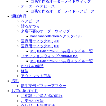
自毛で作るオーダーメイドウィッグ
オーダーヘアピース
自毛で作るオーダーメイドヘアピース
通販商品
ヘアピース
貼るかつら
来店不要のオーダーウィッグ
hanahanacollectionヘアスタイル
医療用ウィッグMQ200
医療用ウィッグMQ100
MQ100/natural-KISS共通スタイル一覧
ファッションウィッグnatural-KISS
MQ100/natural-KISS共通スタイル一覧
かつらの備品
修理
アウトレット商品
増毛
増毛実例ビフォーアフター
お買い物ガイド
ご相談・ご購入迄の流れ
お支払い方法
クレジット決済方法