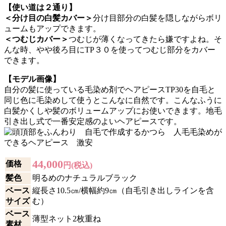
【使い道は２通り】
＜分け目の白髪カバー＞
分け目部分の白髪を隠しながらボリ
ュームもアップできます。
＜つむじカバー＞
つむじが薄くなってきたら嫌ですよね。そ
んな時、やや後ろ目にTP３０を使ってつむじ部分をカバー
できます。
【モデル画像】
自分の髪に使っている毛染め剤でヘアピースTP30を自毛と
同じ色に毛染めして使うとこんなに自然です。こんなふうに
白髪かくしや髪のボリュームアップにお使いできます。地毛
引き出し式で一番安定感のよいヘアピースです。
44,000
価格
円(税込)
髪色
明るめのナチュラルブラック
ベース
縦長さ10.5㎝/横幅約9㎝（自毛引き出しラインを含
サイズ
む）
ベース
薄型ネット2枚重ね
素材