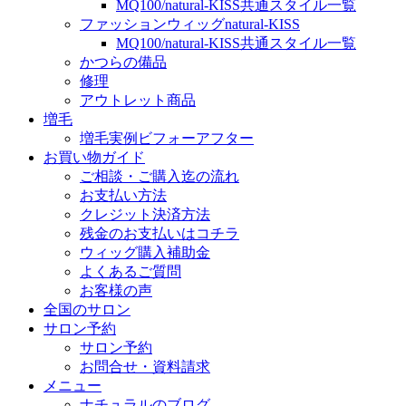
MQ100/natural-KISS共通スタイル一覧
ファッションウィッグnatural-KISS
MQ100/natural-KISS共通スタイル一覧
かつらの備品
修理
アウトレット商品
増毛
増毛実例ビフォーアフター
お買い物ガイド
ご相談・ご購入迄の流れ
お支払い方法
クレジット決済方法
残金のお支払いはコチラ
ウィッグ購入補助金
よくあるご質問
お客様の声
全国のサロン
サロン予約
サロン予約
お問合せ・資料請求
メニュー
ナチュラルのブログ