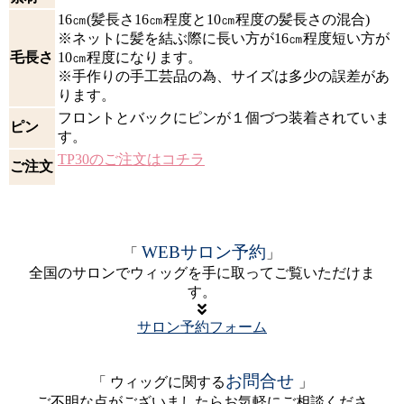
16㎝(髪長さ16㎝程度と10㎝程度の髪長さの混合)
※ネットに髪を結ぶ際に長い方が16㎝程度短い方が
毛長さ
10㎝程度になります。
※手作りの手工芸品の為、サイズは多少の誤差があ
ります。
フロントとバックにピンが１個づつ装着されていま
ピン
す。
TP30のご注文はコチラ
ご注文
WEBサロン予約
「
」
全国のサロンでウィッグを手に取ってご覧いただけま
す。
サロン予約フォーム
お問合せ
「 ウィッグに関する
」
ご不明な点がございましたらお気軽にご相談くださ