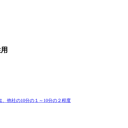
性用
は、他社の10分の１～10分の２程度