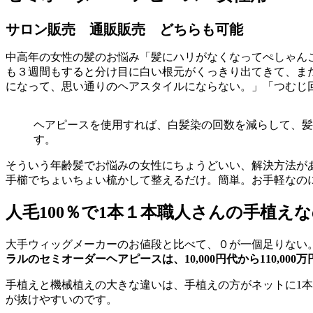
サロン販売 通販販売 どちらも可能
中高年の女性の髪のお悩み「
髪にハリがなくなってぺしゃん
も３週間もすると分け目に白い根元がくっきり出てきて、ま
になって、思い通りのヘアスタイルにならない。
」「
つむじ
ヘアピースを使用すれば、白髪染の回数を減らして、髪
す。
そういう年齢髪でお悩みの女性にちょうどいい、解決方法が
手櫛でちょいちょい梳かして整えるだけ。簡単。お手軽なの
人毛100％で1本１本職人さんの手植えな
大手ウィッグメーカーのお値段と比べて、０が一個足りない
ラルのセミオーダーヘアピースは、10,000円代から
110,0
手植えと機械植えの大きな違いは、手植えの方がネットに1
が抜けやすいのです。