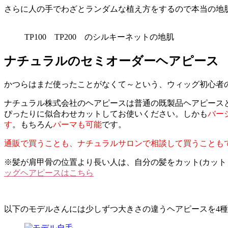
さらに人の手でわざとランダムな植え方をするので本当の地
TP100 TP200 のシルキーネットの地肌
ナチュラルのセミオーダーヘアピース
かつらはまだ使ったことがなくて～という、ウィッグ初心者
ナチュラル株式会社のヘアピースは普通の既製品ヘアピース
ぴったりに似合わせカットしてお使いください。しかも
バー
す
。もちろん
パーマも可能
です。
通販で買うことも、ナチュラルサロンで相談して買うことも
※髪が肩甲骨の位置より長い人は、自分の髪をカット(カット
ッグヘアピースはこちら
以下のモデルさんには少しずつ大きさの違うヘアピースを4