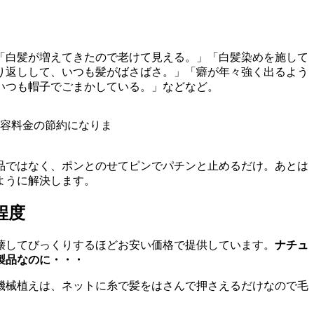
「
白髪が増えてきたので老けて見える。
」「
白髪染めを施して
り返しして、いつも髪がばさばさ。
」「
癖が年々強く出るよう
いつも帽子でごまかしている。
」などなど。
容料金の節約になりま
品ではなく、ポンとのせてピンでパチンと止めるだけ。あとは
ように解決します。
程度
壊してびっくりするほどお安い価格で提供しています。
ナチュ
の製品なのに・・・
機械植えは、ネットに糸で髪をはさんで押さえるだけなので毛