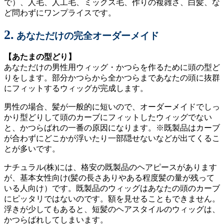
で）、人毛、人工毛、ミックス毛、作りの複雑さ、白髪、な
ど問わずにワンプライスです。
2.
あなただけの完全オーダーメイド
【あたまの型どり】
あなただけの男性用ウィッグ・かつらを作るために頭の型ど
りをします。部分かつらから全かつらまであなたの頭に抜群
にフィットするウィッグが完成します。
男性の場合、髪が一般的に短いので、オーダーメイドでしっ
かり型どりして頭のカーブにフィットしたウィッグでない
と、かつらばれの一番の原因になります。※既製品はカーブ
が合わずにどこかが浮いたり一部隠せないなどが出てくるこ
とが多いです。
ナチュラル(株)には、格安の既製品のヘアピースがあります
が、基本女性向け(髪の長さありやある程度髪の量が残って
いる人向け）です。既製品のウィッグはあなたの頭のカーブ
にピッタリではないのです。額を見せることもできません。
浮きが少してもあると、短髪のヘアスタイルのウィッグは、
かつらばれしてしまいます。