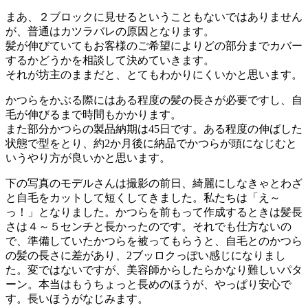
まあ、２ブロックに見せるということもないではありません
が、普通はカツラバレの原因となります。
髪が伸びていてもお客様のご希望によりどの部分までカバー
するかどうかを相談して決めていきます。
それが坊主のままだと、とてもわかりにくいかと思います。
かつらをかぶる際にはある程度の髪の長さが必要ですし、自
毛が伸びるまで時間もかかります。
また部分かつらの製品納期は45日です。ある程度の伸ばした
状態で型をとり、約2か月後に納品でかつらが頭になじむと
いうやり方が良いかと思います。
下の写真のモデルさんは撮影の前日、綺麗にしなきゃとわざ
と自毛をカットして短くしてきました。私たちは「え～
っ！」となりました。かつらを前もって作成するときは髪長
さは４～５センチと長かったのです。それでも仕方ないの
で、準備していたかつらを被ってもらうと、自毛とのかつら
の髪の長さに差があり、2ブッロクっぽい感じになりまし
た。変ではないですが、美容師からしたらかなり難しいパタ
ーン。本当はもうちょっと長めのほうが、やっぱり安心で
す。長いほうがなじみます。