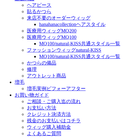
ヘアピース
貼るかつら
来店不要のオーダーウィッグ
hanahanacollectionヘアスタイル
医療用ウィッグMQ200
医療用ウィッグMQ100
MQ100/natural-KISS共通スタイル一覧
ファッションウィッグnatural-KISS
MQ100/natural-KISS共通スタイル一覧
かつらの備品
修理
アウトレット商品
増毛
増毛実例ビフォーアフター
お買い物ガイド
ご相談・ご購入迄の流れ
お支払い方法
クレジット決済方法
残金のお支払いはコチラ
ウィッグ購入補助金
よくあるご質問