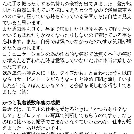
んに手を振ったりする気持ちの余裕が出てきました。髪が地
肌から自然に生えている様に見えるカツラなので満員電車や
バスに乗り座っている時も立っている乗客からは自然に見え
ていると思います。
また通気性も良く、早足で移動したり階段を昇って軽く汗を
かいても蒸れたりかゆくなったりしないので着けている事を
忘れます。
また、自分では気づかなかったのですが笑顔が増
えたと言われます。
コミュニケーションの為の作為的な笑顔では無く本心の笑顔
が増えたと言われた時は意識していないだけに本当に嬉しか
ったですね。
飲み屋のお姉さんに「私、タイプかも」と言われた時も以前
なら（サービストークだろうな～）と冷めて聞き流していま
したが（え？ほんとかな？？）と会話を楽しむ余裕も出てき
ました（笑）
かつら装着後数年後の感想
最近では、モデルの仕事を受けるときに「かつらあり？な
し？」とプロフィール写真で判断してもらうのですが、なし
の頃に比べると帽子でごまかさなくていいためか、仕事が増
えました。ありがたいです。