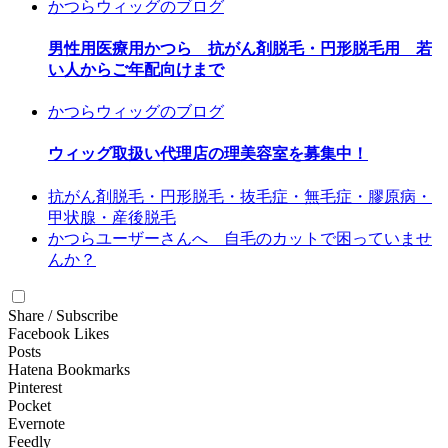
かつらウィッグのブログ
男性用医療用かつら 抗がん剤脱毛・円形脱毛用 若
い人からご年配向けまで
かつらウィッグのブログ
ウィッグ取扱い代理店の理美容室を募集中！
抗がん剤脱毛・円形脱毛・抜毛症・無毛症・膠原病・
甲状腺・産後脱毛
かつらユーザーさんへ 自毛のカットで困っていませ
んか？
Share / Subscribe
Facebook Likes
Posts
Hatena Bookmarks
Pinterest
Pocket
Evernote
Feedly