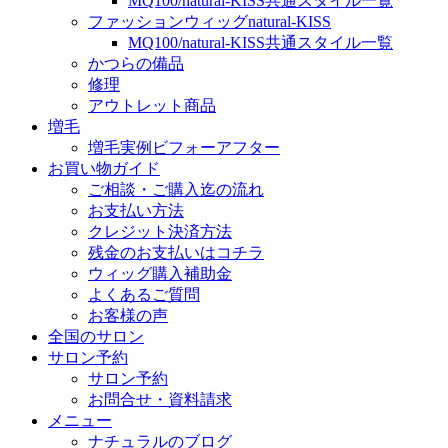
MQ100/natural-KISS共通スタイル一覧
ファッションウィッグnatural-KISS
MQ100/natural-KISS共通スタイル一覧
かつらの備品
修理
アウトレット商品
増毛
増毛実例ビフォーアフター
お買い物ガイド
ご相談・ご購入迄の流れ
お支払い方法
クレジット決済方法
残金のお支払いはコチラ
ウィッグ購入補助金
よくあるご質問
お客様の声
全国のサロン
サロン予約
サロン予約
お問合せ・資料請求
メニュー
ナチュラルのブログ