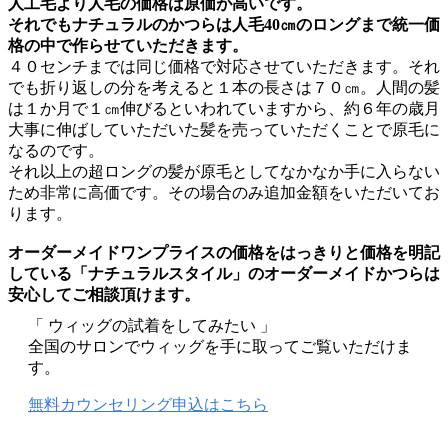
人工毛より人毛の価格は原価が高いです。
それでもナチュラルのかつらは人毛40㎝のロングまで統一価
格の中で作らせていただきます。
４０センチまでは同じ価格で対応させていただきます。それ
でも折り返しの分を考えると１本の長さは７０㎝。人間の髪
は１か月で１㎝伸びるといわれていますから、約６年の歳月
大事に伸ばしていただいた髪を売っていただくことで原毛に
なるのです。
それ以上の超ロングの髪が原毛としてなかなか手に入らない
ため非常に高価です。その場合のみ追加金額をいただいてお
ります。
オーダーメイドワンプライスの価格をはっきりと価格を明記
している「ナチュラルスタイル」のオーダーメイドかつらは
安心してご相談頂けます。
「 ウィッグの試着をしてみたい 」
全国のサロンでウィッグを手に取ってご覧いただけま
す。
無料カウンセリング申込はこちら