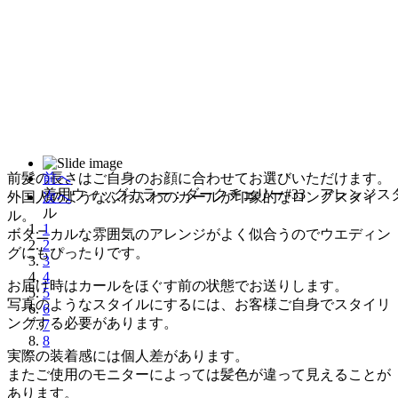
前髪の長さはご自身のお顔に合わせてお選びいただけます。
前へ
着用ウィッグカラー：ダークチェリー#33 アレンジス
外国人のようなふわふわのカールが印象的なロングスタイ
次へ
ル
ル。
1
ボタニカルな雰囲気のアレンジがよく似合うのでウエディン
2
グにもぴったりです。
3
4
お届け時はカールをほぐす前の状態でお送りします。
5
写真のようなスタイルにするには、お客様ご自身でスタイリ
6
ングする必要があります。
7
8
実際の装着感には個人差があります。
またご使用のモニターによっては髪色が違って見えることが
あります。