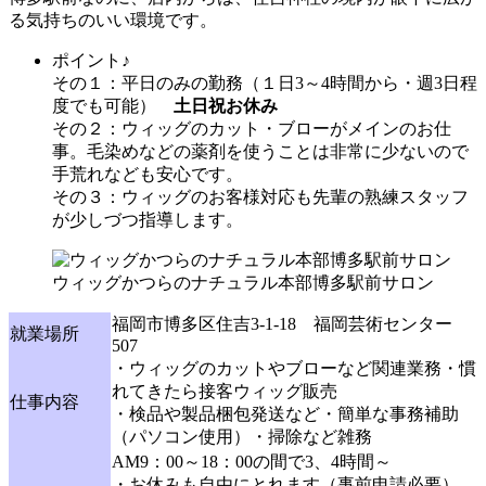
る気持ちのいい環境です。
ポイント♪
その１
：平日のみの勤務（１日3～4時間から・週3日程
度でも可能）
土日祝お休み
その２
：ウィッグのカット・ブローがメインのお仕
事。毛染めなどの薬剤を使うことは非常に少ないので
手荒れなども安心です。
その３
：ウィッグのお客様対応も先輩の熟練スタッフ
が少しづつ指導します。
ウィッグかつらのナチュラル本部博多駅前サロン
福岡市博多区住吉3-1-18 福岡芸術センター
就業場所
507
・ウィッグのカットやブローなど関連業務・慣
れてきたら接客ウィッグ販売
仕事内容
・検品や製品梱包発送など・簡単な事務補助
（パソコン使用）・掃除など雑務
AM9：00～18：00の間で3、4時間～
・お休みも自由にとれます（事前申請必要）