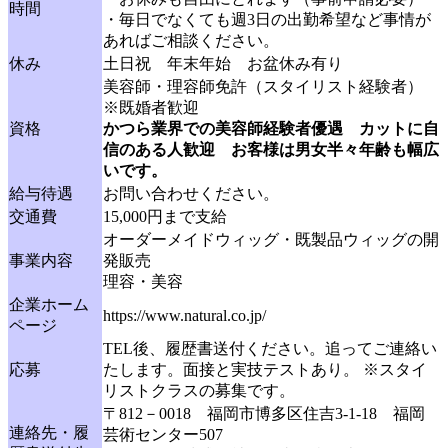
時間
・毎日でなくても週3日の出勤希望など事情が
あればご相談ください。
休み
土日祝 年末年始 お盆休み有り
美容師・理容師免許（スタイリスト経験者）
※既婚者歓迎
資格
かつら業界での美容師経験者優遇 カットに自
信のある人歓迎 お客様は男女半々年齢も幅広
いです。
給与待遇
お問い合わせください。
交通費
15,000円まで支給
オーダーメイドウィッグ・既製品ウィッグの開
事業内容
発販売
理容・美容
企業ホーム
https://www.natural.co.jp/
ページ
TEL後、履歴書送付ください。追ってご連絡い
応募
たします。面接と実技テストあり。 ※スタイ
リストクラスの募集です。
〒812－0018 福岡市博多区住吉3-1-18 福岡
連絡先・履
芸術センター507