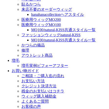
貼るかつら
来店不要のオーダーウィッグ
hanahanacollectionヘアスタイル
医療用ウィッグMQ200
医療用ウィッグMQ100
MQ100/natural-KISS共通スタイル一覧
ファッションウィッグnatural-KISS
MQ100/natural-KISS共通スタイル一覧
かつらの備品
修理
アウトレット商品
増毛
増毛実例ビフォーアフター
お買い物ガイド
ご相談・ご購入迄の流れ
お支払い方法
クレジット決済方法
残金のお支払いはコチラ
ウィッグ購入補助金
よくあるご質問
お客様の声