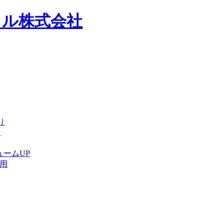
り
用
ュームUP
ト用