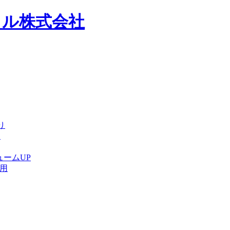
り
用
ュームUP
ト用